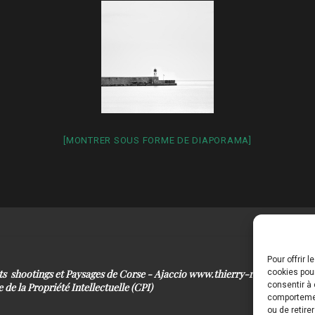
[MONTRER SOUS FORME DE DIAPORAMA]
Pour offrir 
its shootings et Paysages de Corse - Ajaccio www.thierry-raynaud.com
cookies pour
consentir à 
 de la Propriété Intellectuelle (CPI)
comportement
ou de retire