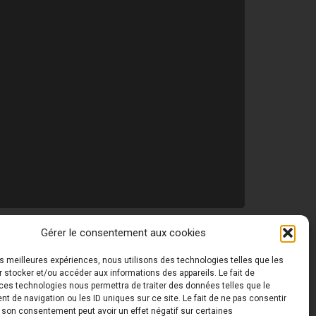
Gérer le consentement aux cookies
les meilleures expériences, nous utilisons des technologies telles que les
 ©
Toutes les photos de ce site sont la propriété de
 stocker et/ou accéder aux informations des appareils. Le fait de
ces technologies nous permettra de traiter des données telles que le
 de navigation ou les ID uniques sur ce site. Le fait de ne pas consentir
r son consentement peut avoir un effet négatif sur certaines