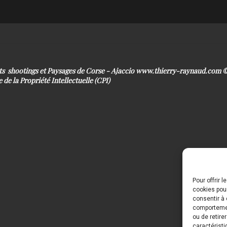
its shootings et Paysages de Corse - Ajaccio www.thierry-raynaud.com
 de la Propriété Intellectuelle (CPI)
Pour offrir 
cookies pour
consentir à 
comportement
ou de retire
caractéristi