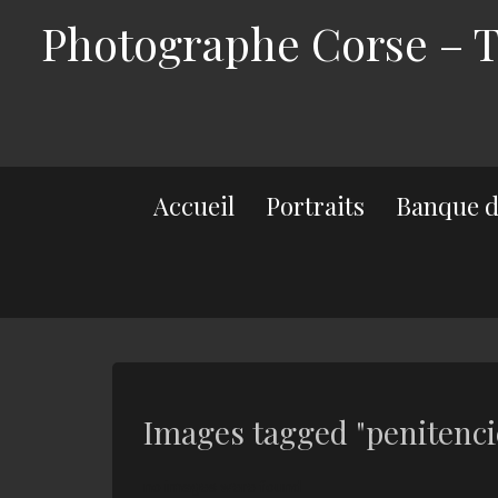
Photographe Corse – Th
Accueil
Portraits
Banque d
Images tagged "penitenci
no images were found