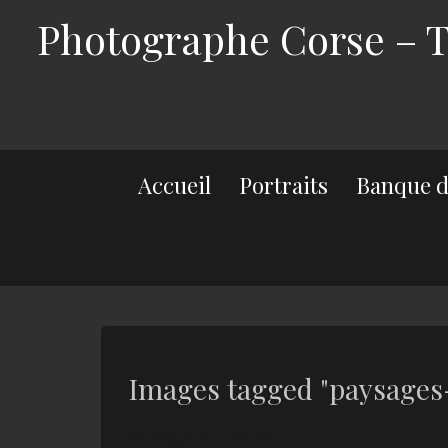
Photographe Corse – Th
Accueil
Portraits
Banque d
Images tagged "paysage
no images were found