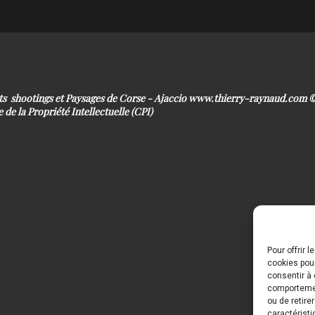
its shootings et Paysages de Corse - Ajaccio www.thierry-raynaud.com
 de la Propriété Intellectuelle (CPI)
Pour offrir 
cookies pour
consentir à 
comportement
ou de retire
caractéristi