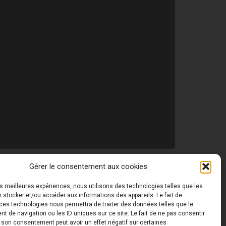
Gérer le consentement aux cookies
les meilleures expériences, nous utilisons des technologies telles que les
 ©
Toutes les photos de ce site sont la propriété de
 stocker et/ou accéder aux informations des appareils. Le fait de
ces technologies nous permettra de traiter des données telles que le
 de navigation ou les ID uniques sur ce site. Le fait de ne pas consentir
r son consentement peut avoir un effet négatif sur certaines