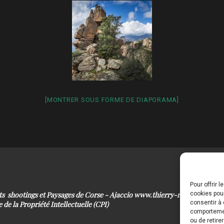
[MONTRER SOUS FORME DE DIAPORAMA]
Pour offrir 
its shootings et Paysages de Corse - Ajaccio www.thierry-raynaud.com
cookies pour
consentir à 
 de la Propriété Intellectuelle (CPI)
comportement
ou de retire