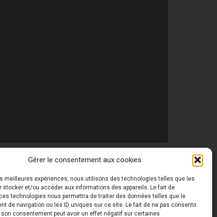
Gérer le consentement aux cookies
les meilleures expériences, nous utilisons des technologies telles que les
 ©
Toutes les photos de ce site sont la propriété de
 stocker et/ou accéder aux informations des appareils. Le fait de
ces technologies nous permettra de traiter des données telles que le
 de navigation ou les ID uniques sur ce site. Le fait de ne pas consentir
r son consentement peut avoir un effet négatif sur certaines