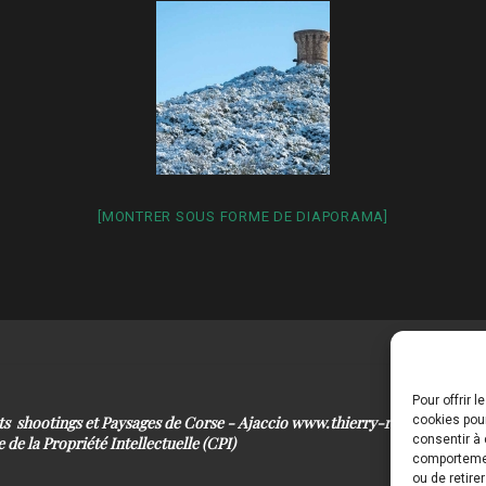
[MONTRER SOUS FORME DE DIAPORAMA]
Pour offrir 
its shootings et Paysages de Corse - Ajaccio www.thierry-raynaud.com
cookies pour
consentir à 
 de la Propriété Intellectuelle (CPI)
comportement
ou de retire