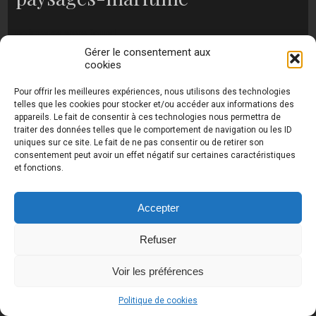
no images were found
Gérer le consentement aux
cookies
Pour offrir les meilleures expériences, nous utilisons des technologies
Photos de Thierry Raynaud - portraits shootings
telles que les cookies pour stocker et/ou accéder aux informations des
et Paysages de Corse - Ajaccio www.thierry-
appareils. Le fait de consentir à ces technologies nous permettra de
raynaud.com ©
Toutes les photos de ce site sont
traiter des données telles que le comportement de navigation ou les ID
la propriété de l'auteur et sont protégées par le
uniques sur ce site. Le fait de ne pas consentir ou de retirer son
Code de la Propriété Intellectuelle (CPI)
consentement peut avoir un effet négatif sur certaines caractéristiques
et fonctions.
Accepter
UA-18616894-2
Refuser
Voir les préférences
Politique de cookies