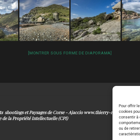
[MONTRER SOUS FORME DE DIAPORAMA]
Pour offrir 
its shootings et Paysages de Corse - Ajaccio www.thierry-raynaud.com
cookies pour
consentir à 
 de la Propriété Intellectuelle (CPI)
comportement
ou de retire
caractéristi