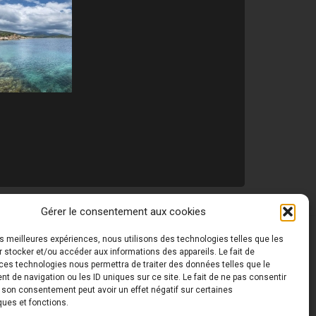
Gérer le consentement aux cookies
les meilleures expériences, nous utilisons des technologies telles que les
 ©
Toutes les photos de ce site sont la propriété de
 stocker et/ou accéder aux informations des appareils. Le fait de
ces technologies nous permettra de traiter des données telles que le
 de navigation ou les ID uniques sur ce site. Le fait de ne pas consentir
r son consentement peut avoir un effet négatif sur certaines
ques et fonctions.