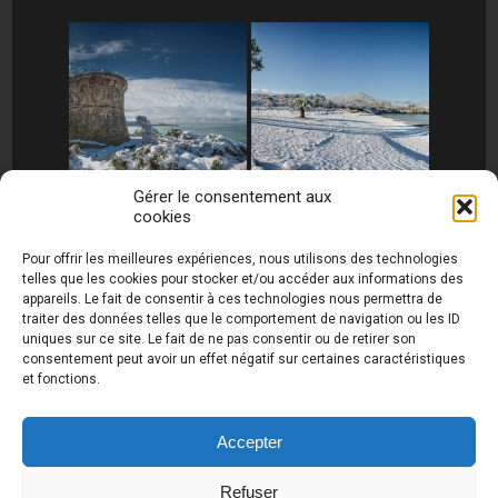
Gérer le consentement aux
cookies
[MONTRER SOUS FORME DE DIAPORAMA]
Pour offrir les meilleures expériences, nous utilisons des technologies
telles que les cookies pour stocker et/ou accéder aux informations des
appareils. Le fait de consentir à ces technologies nous permettra de
traiter des données telles que le comportement de navigation ou les ID
uniques sur ce site. Le fait de ne pas consentir ou de retirer son
consentement peut avoir un effet négatif sur certaines caractéristiques
et fonctions.
Photos de Thierry Raynaud - portraits shootings
et Paysages de Corse - Ajaccio www.thierry-
raynaud.com ©
Toutes les photos de ce site sont
Accepter
la propriété de l'auteur et sont protégées par le
Code de la Propriété Intellectuelle (CPI)
Refuser