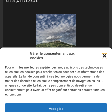
Gérer le consentement aux
cookies
[MONTRER SOUS FORME DE DIAPORAMA]
Pour offrir les meilleures expériences, nous utilisons des technologies
telles que les cookies pour stocker et/ou accéder aux informations des
appareils. Le fait de consentir à ces technologies nous permettra de
traiter des données telles que le comportement de navigation ou les ID
uniques sur ce site. Le fait de ne pas consentir ou de retirer son
consentement peut avoir un effet négatif sur certaines caractéristiques
et fonctions.
Photos de Thierry Raynaud - portraits shootings
et Paysages de Corse - Ajaccio www.thierry-
raynaud.com ©
Toutes les photos de ce site sont
Accepter
la propriété de l'auteur et sont protégées par le