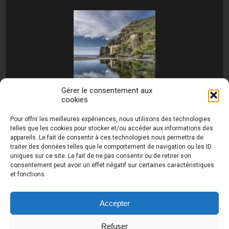
Gérer le consentement aux
cookies
[MONTRER SOUS FORME DE DIAPORAMA]
Pour offrir les meilleures expériences, nous utilisons des technologies
telles que les cookies pour stocker et/ou accéder aux informations des
appareils. Le fait de consentir à ces technologies nous permettra de
traiter des données telles que le comportement de navigation ou les ID
uniques sur ce site. Le fait de ne pas consentir ou de retirer son
consentement peut avoir un effet négatif sur certaines caractéristiques
et fonctions.
Photos de Thierry Raynaud - portraits shootings
et Paysages de Corse - Ajaccio www.thierry-
raynaud.com ©
Toutes les photos de ce site sont
Accepter
la propriété de l'auteur et sont protégées par le
Code de la Propriété Intellectuelle (CPI)
Refuser