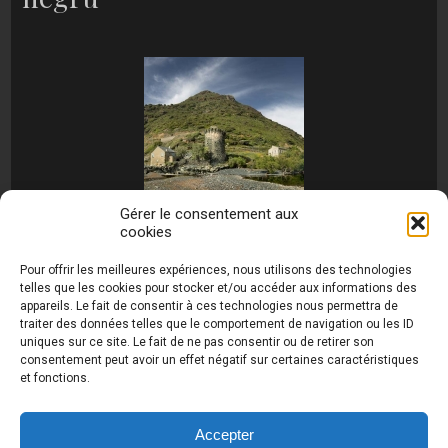
Gérer le consentement aux
cookies
[MONTRER SOUS FORME DE DIAPORAMA]
Pour offrir les meilleures expériences, nous utilisons des technologies
telles que les cookies pour stocker et/ou accéder aux informations des
appareils. Le fait de consentir à ces technologies nous permettra de
traiter des données telles que le comportement de navigation ou les ID
uniques sur ce site. Le fait de ne pas consentir ou de retirer son
consentement peut avoir un effet négatif sur certaines caractéristiques
et fonctions.
Photos de Thierry Raynaud - portraits shootings
et Paysages de Corse - Ajaccio www.thierry-
raynaud.com ©
Toutes les photos de ce site sont
Accepter
la propriété de l'auteur et sont protégées par le