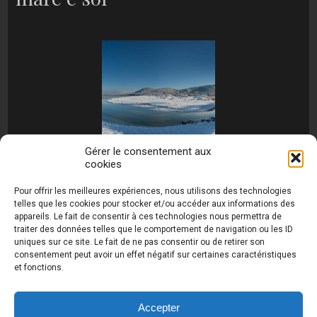
Gérer le consentement aux
cookies
[MONTRER SOUS FORME DE DIAPORAMA]
Pour offrir les meilleures expériences, nous utilisons des technologies
telles que les cookies pour stocker et/ou accéder aux informations des
appareils. Le fait de consentir à ces technologies nous permettra de
traiter des données telles que le comportement de navigation ou les ID
uniques sur ce site. Le fait de ne pas consentir ou de retirer son
consentement peut avoir un effet négatif sur certaines caractéristiques
et fonctions.
Photos de Thierry Raynaud - portraits shootings
et Paysages de Corse - Ajaccio www.thierry-
raynaud.com ©
Toutes les photos de ce site sont
Accepter
la propriété de l'auteur et sont protégées par le