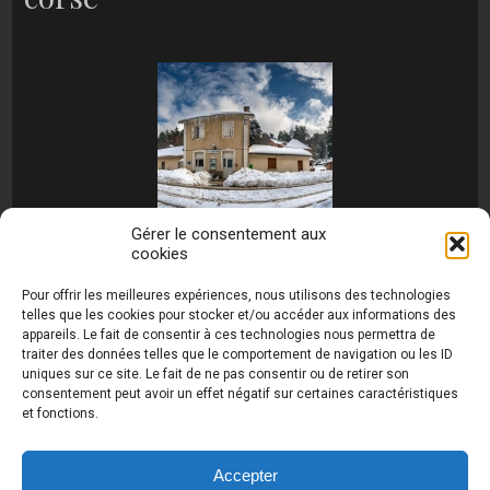
Gérer le consentement aux
cookies
[MONTRER SOUS FORME DE DIAPORAMA]
Pour offrir les meilleures expériences, nous utilisons des technologies
telles que les cookies pour stocker et/ou accéder aux informations des
appareils. Le fait de consentir à ces technologies nous permettra de
traiter des données telles que le comportement de navigation ou les ID
uniques sur ce site. Le fait de ne pas consentir ou de retirer son
consentement peut avoir un effet négatif sur certaines caractéristiques
et fonctions.
Photos de Thierry Raynaud - portraits shootings
et Paysages de Corse - Ajaccio www.thierry-
raynaud.com ©
Toutes les photos de ce site sont
Accepter
la propriété de l'auteur et sont protégées par le