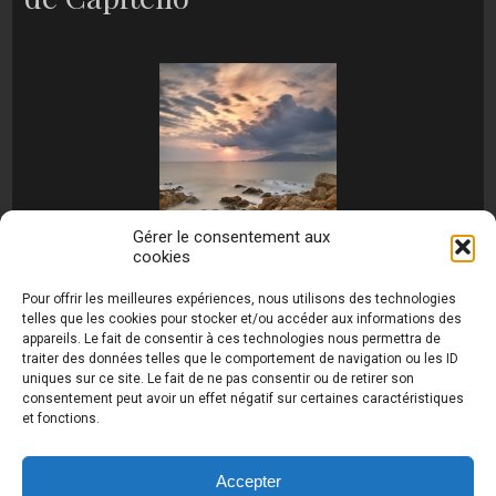
Gérer le consentement aux
cookies
[MONTRER SOUS FORME DE DIAPORAMA]
Pour offrir les meilleures expériences, nous utilisons des technologies
telles que les cookies pour stocker et/ou accéder aux informations des
appareils. Le fait de consentir à ces technologies nous permettra de
traiter des données telles que le comportement de navigation ou les ID
uniques sur ce site. Le fait de ne pas consentir ou de retirer son
consentement peut avoir un effet négatif sur certaines caractéristiques
et fonctions.
Photos de Thierry Raynaud - portraits shootings
et Paysages de Corse - Ajaccio www.thierry-
raynaud.com ©
Toutes les photos de ce site sont
Accepter
la propriété de l'auteur et sont protégées par le