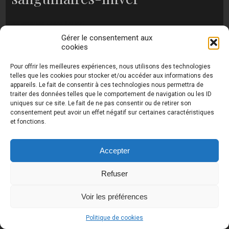
no images were found
Gérer le consentement aux
cookies
Pour offrir les meilleures expériences, nous utilisons des technologies
Photos de Thierry Raynaud - portraits shootings
telles que les cookies pour stocker et/ou accéder aux informations des
et Paysages de Corse - Ajaccio www.thierry-
appareils. Le fait de consentir à ces technologies nous permettra de
raynaud.com ©
Toutes les photos de ce site sont
traiter des données telles que le comportement de navigation ou les ID
la propriété de l'auteur et sont protégées par le
uniques sur ce site. Le fait de ne pas consentir ou de retirer son
Code de la Propriété Intellectuelle (CPI)
consentement peut avoir un effet négatif sur certaines caractéristiques
et fonctions.
Accepter
UA-18616894-2
Refuser
Voir les préférences
Politique de cookies