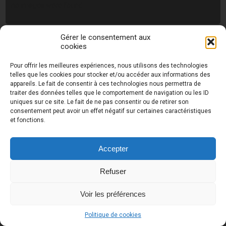
no images were found
Gérer le consentement aux
cookies
Photos de Thierry Raynaud - portraits shootings
et Paysages de Corse - Ajaccio www.thierry-
Pour offrir les meilleures expériences, nous utilisons des technologies
raynaud.com ©
Toutes les photos de ce site sont
telles que les cookies pour stocker et/ou accéder aux informations des
la propriété de l'auteur et sont protégées par le
appareils. Le fait de consentir à ces technologies nous permettra de
Code de la Propriété Intellectuelle (CPI)
traiter des données telles que le comportement de navigation ou les ID
uniques sur ce site. Le fait de ne pas consentir ou de retirer son
consentement peut avoir un effet négatif sur certaines caractéristiques
et fonctions.
UA-18616894-2
Accepter
Refuser
Voir les préférences
Politique de cookies