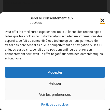
no images were found
Gérer le consentement aux
cookies
Photos de Thierry Raynaud - portraits shootings
et Paysages de Corse - Ajaccio www.thierry-
Pour offrir les meilleures expériences, nous utilisons des technologies
raynaud.com ©
Toutes les photos de ce site sont
telles que les cookies pour stocker et/ou accéder aux informations des
la propriété de l'auteur et sont protégées par le
appareils. Le fait de consentir à ces technologies nous permettra de
Code de la Propriété Intellectuelle (CPI)
traiter des données telles que le comportement de navigation ou les ID
uniques sur ce site. Le fait de ne pas consentir ou de retirer son
consentement peut avoir un effet négatif sur certaines caractéristiques
et fonctions.
UA-18616894-2
Accepter
Refuser
Voir les préférences
Politique de cookies