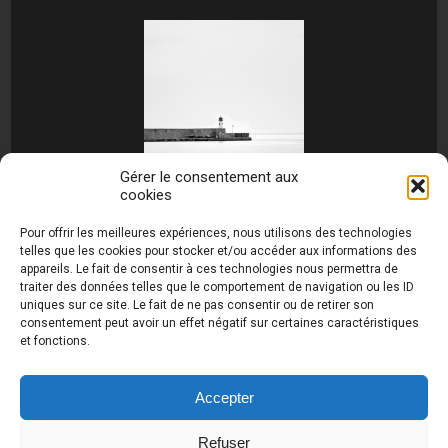
Gérer le consentement aux
cookies
[MONTRER SOUS FORME DE DIAPORAMA]
Pour offrir les meilleures expériences, nous utilisons des technologies
telles que les cookies pour stocker et/ou accéder aux informations des
appareils. Le fait de consentir à ces technologies nous permettra de
traiter des données telles que le comportement de navigation ou les ID
uniques sur ce site. Le fait de ne pas consentir ou de retirer son
consentement peut avoir un effet négatif sur certaines caractéristiques
et fonctions.
Photos de Thierry Raynaud - portraits shootings
et Paysages de Corse - Ajaccio www.thierry-
raynaud.com ©
Toutes les photos de ce site sont
Accepter
la propriété de l'auteur et sont protégées par le
Code de la Propriété Intellectuelle (CPI)
Refuser