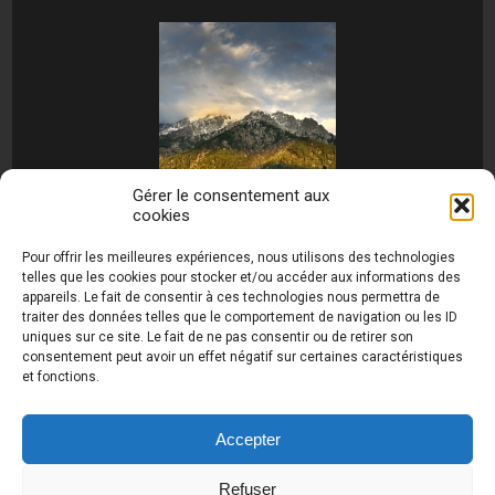
Gérer le consentement aux
cookies
[MONTRER SOUS FORME DE DIAPORAMA]
Pour offrir les meilleures expériences, nous utilisons des technologies
telles que les cookies pour stocker et/ou accéder aux informations des
appareils. Le fait de consentir à ces technologies nous permettra de
traiter des données telles que le comportement de navigation ou les ID
uniques sur ce site. Le fait de ne pas consentir ou de retirer son
consentement peut avoir un effet négatif sur certaines caractéristiques
et fonctions.
Photos de Thierry Raynaud - portraits shootings
et Paysages de Corse - Ajaccio www.thierry-
raynaud.com ©
Toutes les photos de ce site sont
Accepter
la propriété de l'auteur et sont protégées par le
Code de la Propriété Intellectuelle (CPI)
Refuser