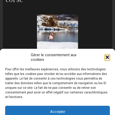
Gérer le consentement aux
cookies
[MONTRER SOUS FORME DE DIAPORAMA]
Pour offrir les meilleures expériences, nous utilisons des technologies
telles que les cookies pour stocker et/ou accéder aux informations des
appareils. Le fait de consentir à ces technologies nous permettra de
traiter des données telles que le comportement de navigation ou les ID
uniques sur ce site. Le fait de ne pas consentir ou de retirer son
consentement peut avoir un effet négatif sur certaines caractéristiques
et fonctions.
Photos de Thierry Raynaud - portraits shootings
et Paysages de Corse - Ajaccio www.thierry-
raynaud.com ©
Toutes les photos de ce site sont
Accepter
la propriété de l'auteur et sont protégées par le