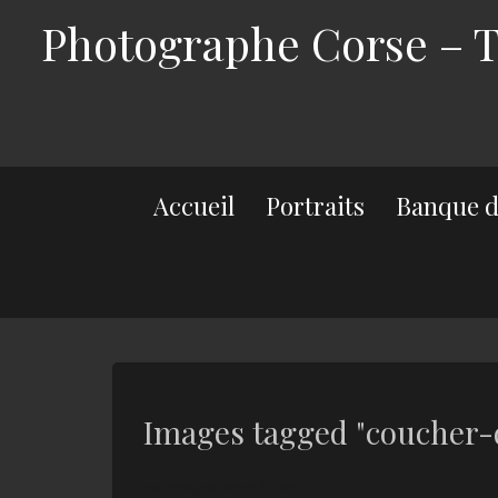
Photographe Corse – Th
Accueil
Portraits
Banque d
Images tagged "coucher-de
no images were found