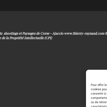
its shootings et Paysages de Corse - Ajaccio www.thierry-raynaud.com
 de la Propriété Intellectuelle (CPI)
Pour offrir 
cookies pour
consentir à 
comportement
ou de retire
caractéristi