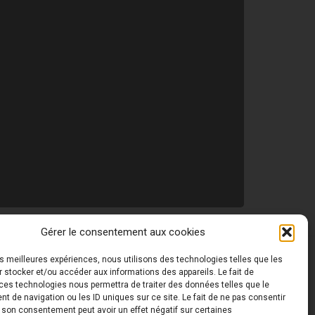
Gérer le consentement aux cookies
les meilleures expériences, nous utilisons des technologies telles que les
 ©
Toutes les photos de ce site sont la propriété de
 stocker et/ou accéder aux informations des appareils. Le fait de
ces technologies nous permettra de traiter des données telles que le
 de navigation ou les ID uniques sur ce site. Le fait de ne pas consentir
r son consentement peut avoir un effet négatif sur certaines