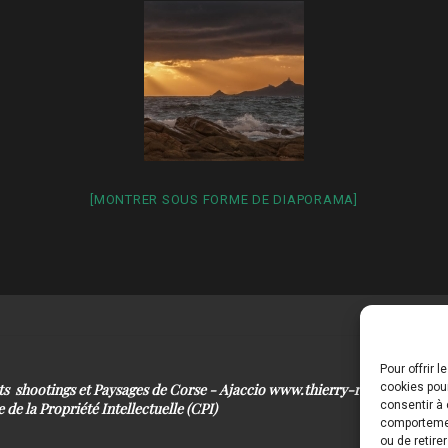
[MONTRER SOUS FORME DE DIAPORAMA]
Pour offrir 
its shootings et Paysages de Corse - Ajaccio www.thierry-raynaud.com
cookies pour
consentir à 
 de la Propriété Intellectuelle (CPI)
comportement
ou de retire