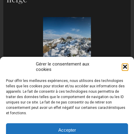
Gérer le consentement aux
cookies
[MONTRER SOUS FORME DE DIAPORAMA]
Pour offrir les meilleures expériences, nous utilisons des technologies
telles que les cookies pour stocker et/ou accéder aux informations des
appareils. Le fait de consentir à ces technologies nous permettra de
traiter des données telles que le comportement de navigation ou les ID
uniques sur ce site. Le fait de ne pas consentir ou de retirer son
consentement peut avoir un effet négatif sur certaines caractéristiques
et fonctions.
Photos de Thierry Raynaud - portraits shootings
et Paysages de Corse - Ajaccio www.thierry-
raynaud.com ©
Toutes les photos de ce site sont
Accepter
la propriété de l'auteur et sont protégées par le