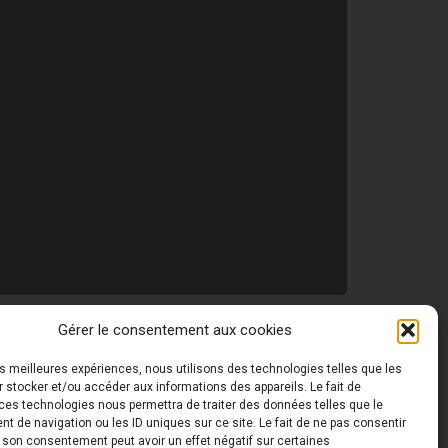
Gérer le consentement aux cookies
les meilleures expériences, nous utilisons des technologies telles que les
 ©
Toutes les photos de ce site sont la propriété de
 stocker et/ou accéder aux informations des appareils. Le fait de
ces technologies nous permettra de traiter des données telles que le
 de navigation ou les ID uniques sur ce site. Le fait de ne pas consentir
r son consentement peut avoir un effet négatif sur certaines