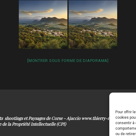
[MONTRER SOUS FORME DE DIAPORAMA]
Pour offrir 
its shootings et Paysages de Corse - Ajaccio www.thierry-raynaud.com
cookies pour
consentir à 
 de la Propriété Intellectuelle (CPI)
comportement
ou de retire