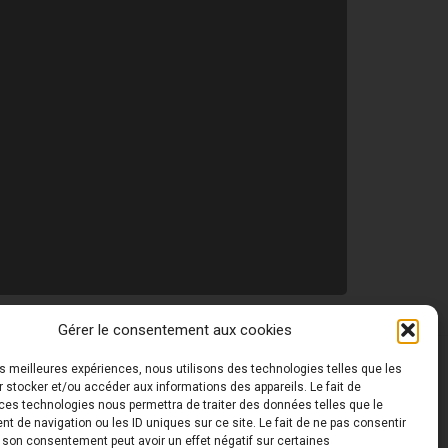
Gérer le consentement aux cookies
les meilleures expériences, nous utilisons des technologies telles que les
 ©
Toutes les photos de ce site sont la propriété de
 stocker et/ou accéder aux informations des appareils. Le fait de
ces technologies nous permettra de traiter des données telles que le
 de navigation ou les ID uniques sur ce site. Le fait de ne pas consentir
r son consentement peut avoir un effet négatif sur certaines