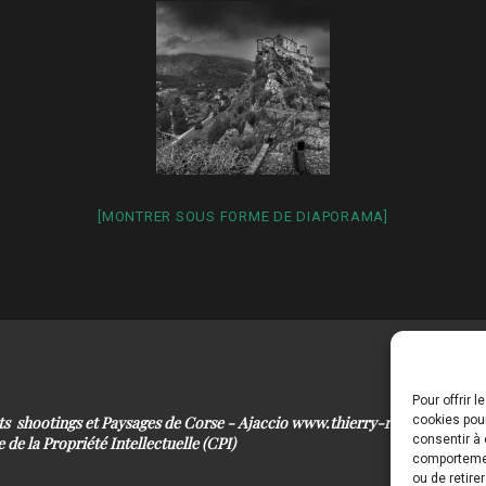
[MONTRER SOUS FORME DE DIAPORAMA]
Pour offrir 
its shootings et Paysages de Corse - Ajaccio www.thierry-raynaud.com
cookies pour
consentir à 
 de la Propriété Intellectuelle (CPI)
comportement
ou de retire