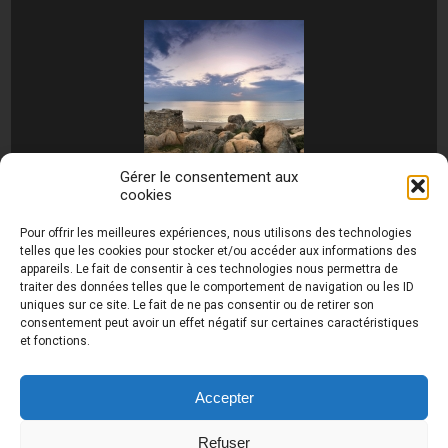
Gérer le consentement aux
cookies
[MONTRER SOUS FORME DE DIAPORAMA]
Pour offrir les meilleures expériences, nous utilisons des technologies
telles que les cookies pour stocker et/ou accéder aux informations des
appareils. Le fait de consentir à ces technologies nous permettra de
traiter des données telles que le comportement de navigation ou les ID
uniques sur ce site. Le fait de ne pas consentir ou de retirer son
consentement peut avoir un effet négatif sur certaines caractéristiques
et fonctions.
Photos de Thierry Raynaud - portraits shootings
et Paysages de Corse - Ajaccio www.thierry-
raynaud.com ©
Toutes les photos de ce site sont
Accepter
la propriété de l'auteur et sont protégées par le
Code de la Propriété Intellectuelle (CPI)
Refuser