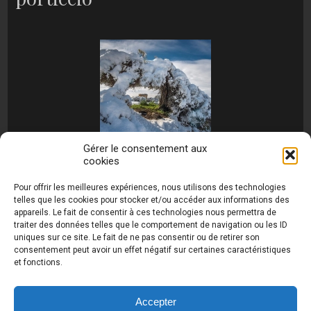
Gérer le consentement aux
cookies
[MONTRER SOUS FORME DE DIAPORAMA]
Pour offrir les meilleures expériences, nous utilisons des technologies
telles que les cookies pour stocker et/ou accéder aux informations des
appareils. Le fait de consentir à ces technologies nous permettra de
traiter des données telles que le comportement de navigation ou les ID
uniques sur ce site. Le fait de ne pas consentir ou de retirer son
consentement peut avoir un effet négatif sur certaines caractéristiques
et fonctions.
Photos de Thierry Raynaud - portraits shootings
et Paysages de Corse - Ajaccio www.thierry-
raynaud.com ©
Toutes les photos de ce site sont
Accepter
la propriété de l'auteur et sont protégées par le