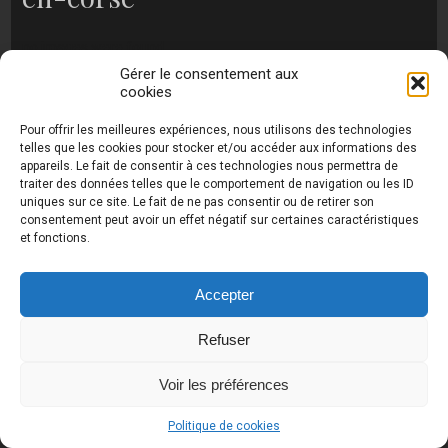
no images were found
Gérer le consentement aux
cookies
Pour offrir les meilleures expériences, nous utilisons des technologies
Photos de Thierry Raynaud - portraits shootings
telles que les cookies pour stocker et/ou accéder aux informations des
et Paysages de Corse - Ajaccio www.thierry-
appareils. Le fait de consentir à ces technologies nous permettra de
raynaud.com ©
Toutes les photos de ce site sont
traiter des données telles que le comportement de navigation ou les ID
la propriété de l'auteur et sont protégées par le
uniques sur ce site. Le fait de ne pas consentir ou de retirer son
Code de la Propriété Intellectuelle (CPI)
consentement peut avoir un effet négatif sur certaines caractéristiques
et fonctions.
Accepter
UA-18616894-2
Refuser
Voir les préférences
Politique de cookies