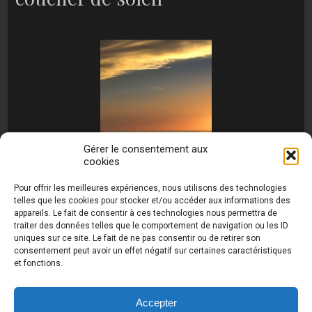
Gérer le consentement aux
cookies
[MONTRER SOUS FORME DE DIAPORAMA]
Pour offrir les meilleures expériences, nous utilisons des technologies
telles que les cookies pour stocker et/ou accéder aux informations des
appareils. Le fait de consentir à ces technologies nous permettra de
traiter des données telles que le comportement de navigation ou les ID
uniques sur ce site. Le fait de ne pas consentir ou de retirer son
consentement peut avoir un effet négatif sur certaines caractéristiques
et fonctions.
Photos de Thierry Raynaud - portraits shootings
et Paysages de Corse - Ajaccio www.thierry-
raynaud.com ©
Toutes les photos de ce site sont
Accepter
la propriété de l'auteur et sont protégées par le