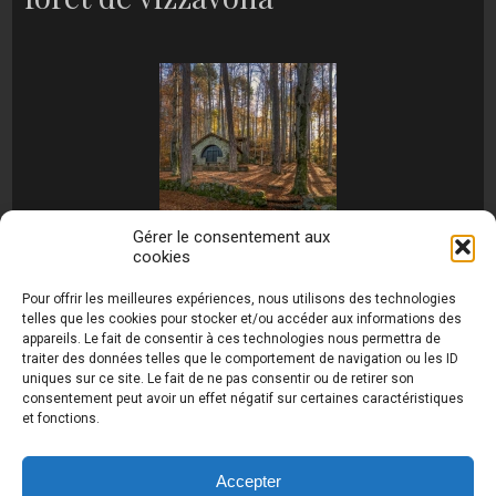
Gérer le consentement aux
cookies
[MONTRER SOUS FORME DE DIAPORAMA]
Pour offrir les meilleures expériences, nous utilisons des technologies
telles que les cookies pour stocker et/ou accéder aux informations des
appareils. Le fait de consentir à ces technologies nous permettra de
traiter des données telles que le comportement de navigation ou les ID
uniques sur ce site. Le fait de ne pas consentir ou de retirer son
consentement peut avoir un effet négatif sur certaines caractéristiques
et fonctions.
Photos de Thierry Raynaud - portraits shootings
et Paysages de Corse - Ajaccio www.thierry-
raynaud.com ©
Toutes les photos de ce site sont
Accepter
la propriété de l'auteur et sont protégées par le