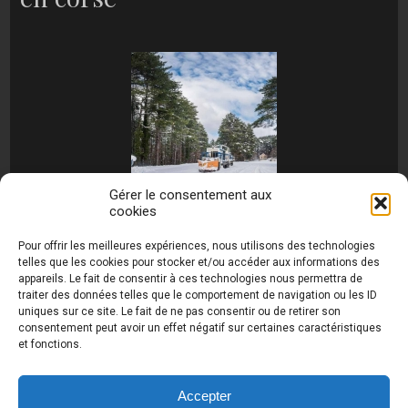
Gérer le consentement aux
cookies
[MONTRER SOUS FORME DE DIAPORAMA]
Pour offrir les meilleures expériences, nous utilisons des technologies
telles que les cookies pour stocker et/ou accéder aux informations des
appareils. Le fait de consentir à ces technologies nous permettra de
traiter des données telles que le comportement de navigation ou les ID
uniques sur ce site. Le fait de ne pas consentir ou de retirer son
consentement peut avoir un effet négatif sur certaines caractéristiques
et fonctions.
Photos de Thierry Raynaud - portraits shootings
et Paysages de Corse - Ajaccio www.thierry-
raynaud.com ©
Toutes les photos de ce site sont
Accepter
la propriété de l'auteur et sont protégées par le