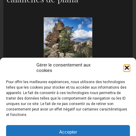
Gérer le consentement aux
cookies
[MONTRER SOUS FORME DE DIAPORAMA]
Pour offrir les meilleures expériences, nous utilisons des technologies
telles que les cookies pour stocker et/ou accéder aux informations des
appareils. Le fait de consentir à ces technologies nous permettra de
traiter des données telles que le comportement de navigation ou les ID
uniques sur ce site. Le fait de ne pas consentir ou de retirer son
consentement peut avoir un effet négatif sur certaines caractéristiques
et fonctions.
Photos de Thierry Raynaud - portraits shootings
et Paysages de Corse - Ajaccio www.thierry-
raynaud.com ©
Toutes les photos de ce site sont
Accepter
la propriété de l'auteur et sont protégées par le