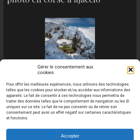
Gérer le consentement aux
cookies
[MONTRER SOUS FORME DE DIAPORAMA]
Pour offrir les meilleures expériences, nous utilisons des technologies
telles que les cookies pour stocker et/ou accéder aux informations des
appareils. Le fait de consentir à ces technologies nous permettra de
traiter des données telles que le comportement de navigation ou les ID
uniques sur ce site. Le fait de ne pas consentir ou de retirer son
consentement peut avoir un effet négatif sur certaines caractéristiques
et fonctions.
Photos de Thierry Raynaud - portraits shootings
et Paysages de Corse - Ajaccio www.thierry-
raynaud.com ©
Toutes les photos de ce site sont
Accepter
la propriété de l'auteur et sont protégées par le