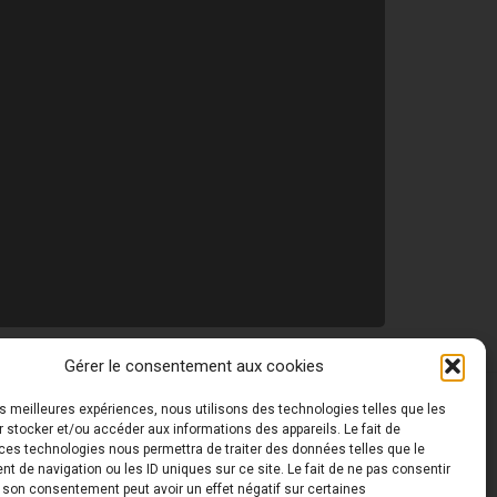
Gérer le consentement aux cookies
les meilleures expériences, nous utilisons des technologies telles que les
 ©
Toutes les photos de ce site sont la propriété de
 stocker et/ou accéder aux informations des appareils. Le fait de
ces technologies nous permettra de traiter des données telles que le
 de navigation ou les ID uniques sur ce site. Le fait de ne pas consentir
r son consentement peut avoir un effet négatif sur certaines