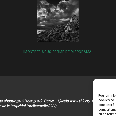
[MONTRER SOUS FORME DE DIAPORAMA]
Pour offrir 
its shootings et Paysages de Corse - Ajaccio www.thierry-raynaud.com
cookies pour
consentir à 
 de la Propriété Intellectuelle (CPI)
comportement
ou de retire