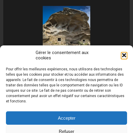
Gérer le consentement aux
cookies
[MONTRER SOUS FORME DE DIAPORAMA]
Pour offrir les meilleures expériences, nous utilisons des technologies
telles que les cookies pour stocker et/ou accéder aux informations des
appareils. Le fait de consentir à ces technologies nous permettra de
traiter des données telles que le comportement de navigation ou les ID
uniques sur ce site. Le fait de ne pas consentir ou de retirer son
consentement peut avoir un effet négatif sur certaines caractéristiques
et fonctions.
Photos de Thierry Raynaud - portraits shootings
et Paysages de Corse - Ajaccio www.thierry-
raynaud.com ©
Toutes les photos de ce site sont
Accepter
la propriété de l'auteur et sont protégées par le
Code de la Propriété Intellectuelle (CPI)
Refuser